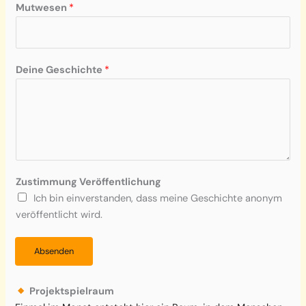
G
Mutwesen
*
e
s
c
h
Deine Geschichte
*
i
c
h
t
e
Z
u
Zustimmung Veröffentlichung
s
Ich bin einverstanden, dass meine Geschichte anonym
t
veröffentlicht wird.
i
m
Absenden
m
u
Projektspielraum
n