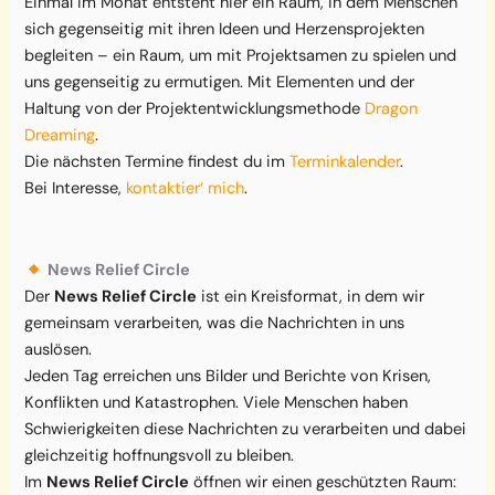
Einmal im Monat entsteht hier ein Raum, in dem Menschen
g
sich gegenseitig mit ihren Ideen und Herzensprojekten
E
begleiten – ein Raum, um mit Projektsamen zu spielen und
-
uns gegenseitig zu ermutigen. Mit Elementen und der
M
Haltung von der Projektentwicklungsmethode
Dragon
a
Dreaming
.
i
Die nächsten Termine findest du im
Terminkalender
.
l
Bei Interesse,
kontaktier‘ mich
.
-
A
d
News Relief Circle
r
Der
News Relief Circle
ist ein Kreisformat, in dem wir
e
gemeinsam verarbeiten, was die Nachrichten in uns
s
auslösen.
s
Jeden Tag erreichen uns Bilder und Berichte von Krisen,
e
Konflikten und Katastrophen. Viele Menschen haben
Schwierigkeiten diese Nachrichten zu verarbeiten und dabei
gleichzeitig hoffnungsvoll zu bleiben.
Im
News Relief Circle
öffnen wir einen geschützten Raum: